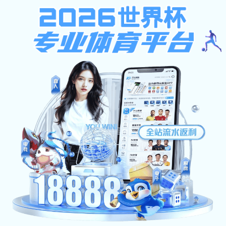
AG捕鱼最新资讯
累计服务客户...
2026世界杯加拿大vs卡塔尔反抢
强度
想象一下这样一幕：2026年美加墨世界杯的绿茵场