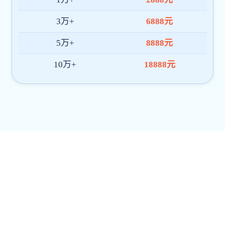
迷的助威声浪，在开局阶段就通过一次成功的前场反
抢，洞穿卡塔尔门将的十指关。而卡塔尔则必须顶住
这波“三板斧”，用稳定的控球率稀释对手的锐气。值
得留意的是，北美天气与高原反应也可能成为影响反
抢强度的隐形因素。高原稀薄的空气，会放大高频率
冲刺带来的乳酸堆积，下半场双方的折返跑次数与反
抢成功率很可能会断崖式下跌。
说到底，这不仅仅是一场比赛的胜负，更是一场足球
哲学的碰撞。加拿大代表着北美足球渴望颠覆旧秩
序、用身体与速度碾压一切的野心；卡塔尔则代表着
亚洲足球对技术控制、战术纪律近乎偏执的追求。当
这两种完全不同的“反抢强度”在2026年世界杯的舞台
上对撞，我们看到的不仅是铲断、拼抢与滑铲这些原